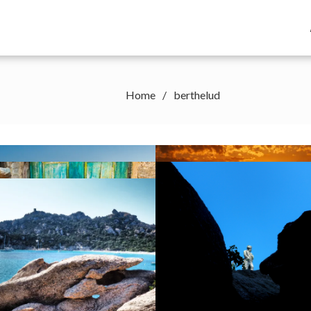
Home
berthelud
Page 1 of 2
1
2