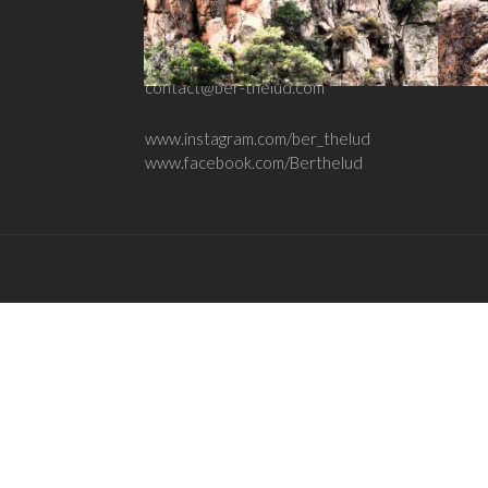
Ludovic Berthe
contact@ber-thelud.com
www.instagram.com/ber_thelud
www.facebook.com/Berthelud